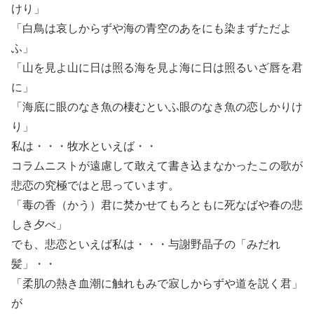
けり」
「白鳥は哀しからずや海の青空のあをにも染まずただよ
ふ」
「山を見よ山に日は照る海を見よ海に日は照るいざ唇を君
に」
「海底に眼のなき魚の棲むといふ眼のなき魚の恋しかりけ
り」
私は・・・牧水といえば・・
コラムニストが遠慮して敢えて書き込まなかったこの歌が
悲恋の究極ではと思っています。
「毒の香（かう）君に焚かせてもろともに死なばや春の悲
しき夕べ」
でも、悲恋といえば私は・・・与謝野晶子の「みだれ
髪」・・
「柔肌の熱き血潮に触れもみで寂しからずや道を説く君」
が