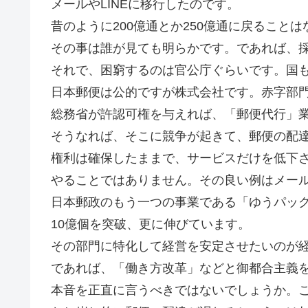
メールやLINEに移行したのです。
昔のように200億通とか250億通に戻ることは
その事は誰が見ても明らかです。であれば、
それで、困窮するのは官公庁ぐらいです。国
日本郵便は公的ですが株式会社です。赤字部
総務省が許認可権を与えれば、「郵便代行」
そうなれば、そこに競争が起きて、郵便の配
権利は確保したままで、サービスだけを低下
やることではありません。その良い例はメー
日本郵政のもう一つの事業である「ゆうパック
10億個を突破、更に伸びています。
その部門に特化して経営を安定させたいのが
であれば、「働き方改革」などと御都合主義
本音を正直に言うべきではないでしょうか。