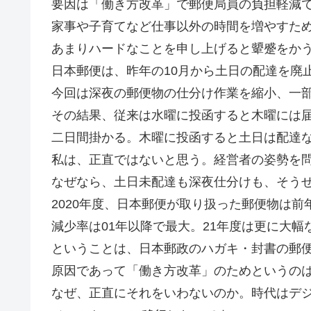
要因は「働き方改革」で郵便局員の負担軽減
家事や子育てなど仕事以外の時間を増やすた
あまりハードなことを申し上げると顰蹙をか
日本郵便は、昨年の10月から土日の配達を廃
今回は深夜の郵便物の仕分け作業を縮小、一
その結果、従来は水曜に投函すると木曜には
二日間掛かる。木曜に投函すると土日は配達
私は、正直ではないと思う。経営者の姿勢を
なぜなら、土日未配達も深夜仕分けも、そう
2020年度、日本郵便が取り扱った郵便物は前年比
減少率は01年以降で最大。21年度は更に大
ということは、日本郵政のハガキ・封書の郵
原因であって「働き方改革」のためというの
なぜ、正直にそれをいわないのか。時代はデ