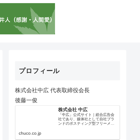
プロフィール
株式会社中広 代表取締役会長
後藤一俊
株式会社 中広
「中広」公式サイト｜総合広告会
社であり、媒体社として自社ブラ
ンドのポスティング型フリーメデ
ィア、ハッピーメディア®『地域み
っちゃく生活情報誌®』を全国で
chuco.co.jp
1100万部以上展開しています。