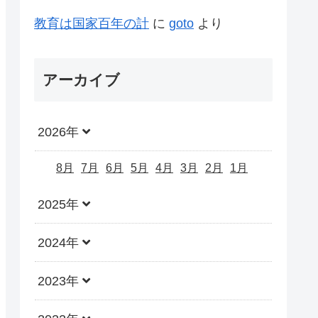
教育は国家百年の計
に
goto
より
アーカイブ
2026年
8月
7月
6月
5月
4月
3月
2月
1月
2025年
2024年
2023年