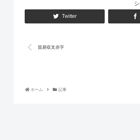
シ
Twitter
貿易収支赤字
ホーム
記事