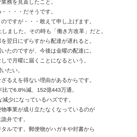
で業務を見直したこと。
め・・・・だそうです。
うのですが・・・敢えて申し上げます。
止しました。その時も「働き方改革」だと。
部を翌日にずらすから配達が遅れると。
届いたのですが、今後は金曜の配達に。
なしで月曜に届くことになるという。
問いたい。
せざるえを得ない理由があるからです。
で6.8%減、152億443万通。
幅な減少になっているハズです。
便物事業が成り立たなくなっているのが
は詭弁です。
ジタルです。郵便物がハガキや封書から