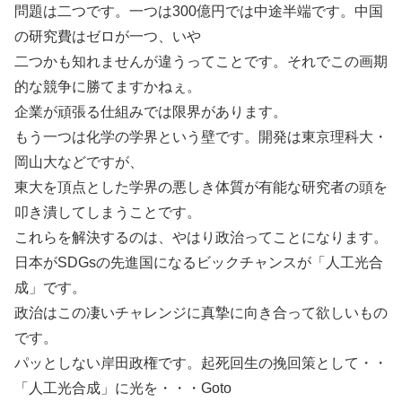
問題は二つです。一つは300億円では中途半端です。中国
の研究費はゼロが一つ、いや
二つかも知れませんが違うってことです。それでこの画期
的な競争に勝てますかねぇ。
企業が頑張る仕組みでは限界があります。
もう一つは化学の学界という壁です。開発は東京理科大・
岡山大などですが、
東大を頂点とした学界の悪しき体質が有能な研究者の頭を
叩き潰してしまうことです。
これらを解決するのは、やはり政治ってことになります。
日本がSDGsの先進国になるビックチャンスが「人工光合
成」です。
政治はこの凄いチャレンジに真摯に向き合って欲しいもの
です。
パッとしない岸田政権です。起死回生の挽回策として・・
「人工光合成」に光を・・・Goto