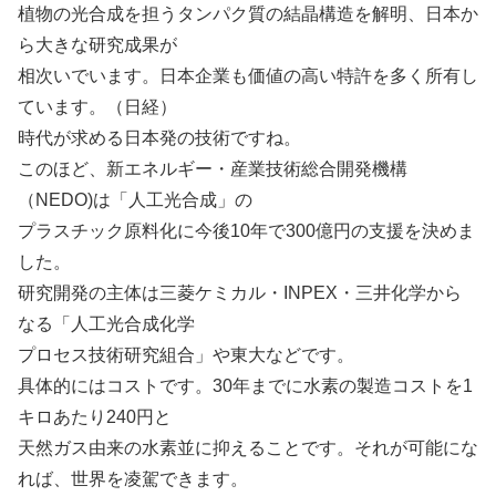
植物の光合成を担うタンパク質の結晶構造を解明、日本か
ら大きな研究成果が
相次いでいます。日本企業も価値の高い特許を多く所有し
ています。（日経）
時代が求める日本発の技術ですね。
このほど、新エネルギー・産業技術総合開発機構
（NEDO)は「人工光合成」の
プラスチック原料化に今後10年で300億円の支援を決めま
した。
研究開発の主体は三菱ケミカル・INPEX・三井化学から
なる「人工光合成化学
プロセス技術研究組合」や東大などです。
具体的にはコストです。30年までに水素の製造コストを1
キロあたり240円と
天然ガス由来の水素並に抑えることです。それが可能にな
れば、世界を凌駕できます。