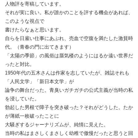
人物評を寄稿しています。
それが実に良い。私が誰かのことを評する機会があれば、
このような視点で
書けたらなぁと思います。
自らを日雇い仕事にあぶれ、売血で空腹を満たした激貧時
代。（青春の門に出てきます）
「太陽の季節」の風俗は蜃気楼のようにはるか遠い世界だ
ったと対比。
1950年代の五木さんは作家を志していたが、雑誌それも
「人民文学」「新日本文学」が
論争の舞台だった。青臭いガチガチの公式主義が当時の私
を浸していた。
勃起した男根で障子を突き破った？それがどうした。たか
が薄紙一枚破ったことに
大騒ぎするジャーナリズムが、純情に見えた。
当時の私はまさしくまさしく幼稚で傲慢だったと思うと回