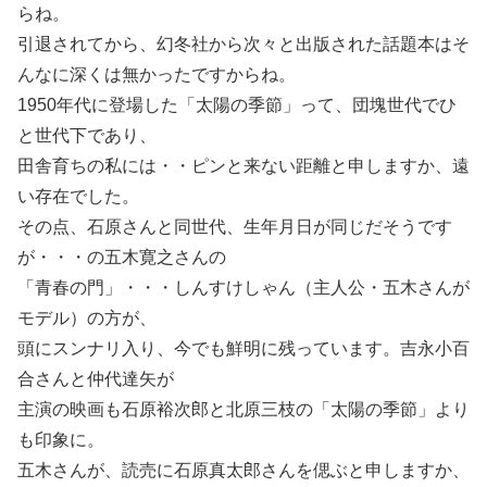
らね。
引退されてから、幻冬社から次々と出版された話題本はそ
んなに深くは無かったですからね。
1950年代に登場した「太陽の季節」って、団塊世代でひ
と世代下であり、
田舎育ちの私には・・ピンと来ない距離と申しますか、遠
い存在でした。
その点、石原さんと同世代、生年月日が同じだそうです
が・・・の五木寛之さんの
「青春の門」・・・しんすけしゃん（主人公・五木さんが
モデル）の方が、
頭にスンナリ入り、今でも鮮明に残っています。吉永小百
合さんと仲代達矢が
主演の映画も石原裕次郎と北原三枝の「太陽の季節」より
も印象に。
五木さんが、読売に石原真太郎さんを偲ぶと申しますか、