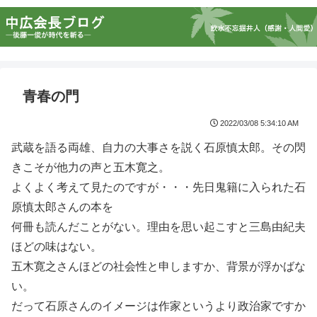
青春の門
2022/03/08 5:34:10 AM
武蔵を語る両雄、自力の大事さを説く石原慎太郎。その閃
きこそが他力の声と五木寛之。
よくよく考えて見たのですが・・・先日鬼籍に入られた石
原慎太郎さんの本を
何冊も読んだことがない。理由を思い起こすと三島由紀夫
ほどの味はない。
五木寛之さんほどの社会性と申しますか、背景が浮かばな
い。
だって石原さんのイメージは作家というより政治家ですか