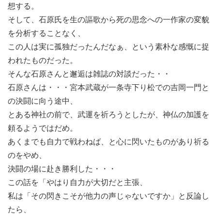
想する。
そして、石原氏を生の謳歌から死の思念への一作家の変貌
を分析することなく、
この人は実に孤独だったんだなぁ、という素朴な感慨に捉
われたものだった。
そんな石原さんと邂逅は雑誌の対談だった・・
石原さんは・・・宮本武蔵が一条寺下り松での吉岡一門と
の決闘に向う途中、
とある神社の前で、武運を祈ろうとしたが、神仏の加護を
頼るようではだめ。
あくまでも自力で戦わねば、と心に閃いたものがあり祈る
のをやめ、
決闘の場に赴き勝利した・・・
この話を「やはり自力が大切だと主張、
私は「その閃きこそが他力の声じゃないですか」と反論し
たら、