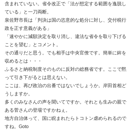
含まれていない。省令改正で「法が想定する範囲を逸脱し
ている」と一刀両断。
泉佐野市長は「判決は国の恣意的な処分に対し、交付税行
政を正す意義がある」
「速やかに減額決定を取り消し、違法な省令を取り下げる
ことを望む」とコメント。
その通りだと思う。でも相手は中央官僚です。簡単に鉾を
収めるとは・・・
ふるさと納税制度そのものに反対の総務省です。ここで黙
って引き下がるとは思えない。
ここは、再び政治の出番ではないでしょうか。岸田首相ど
うしますか。
多くのみなさんの声を聞いてですか。それとも生みの親で
ある菅さんの登場ですかねぇ。
地方自治体って、国に睨まれたらトコトン虐められるので
すね。Goto