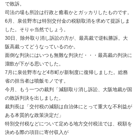
で敗訴。
司法の場も所詮は行政と癒着かとガッカリしたものです。
6月、泉佐野市は特別交付金の税額取消を求めて提訴しま
した。そりゃ当然でしょう。
30日、除外取り消し訴訟の方が、最高裁で逆転勝訴。大
阪高裁ってどうなっているのか。
面倒な判決にはいつも無難な判決だ・・・最高裁の判決に
溜飲が下がる思いでした。
7月に泉佐野市など4市町が新制度に復帰しました。総務
省の担当者は噴飯モノです。
今月、もう一つの裁判「減額取り消し訴訟、大阪地裁が国
の敗訴判決を出しました。
裁判長は「交付税の減額は自治体にとって重大な不利益が
ある本質的な政策決定だ」
特別交付税などについて定める地方交付税法では、税額を
決める際の項目に寄付収入が