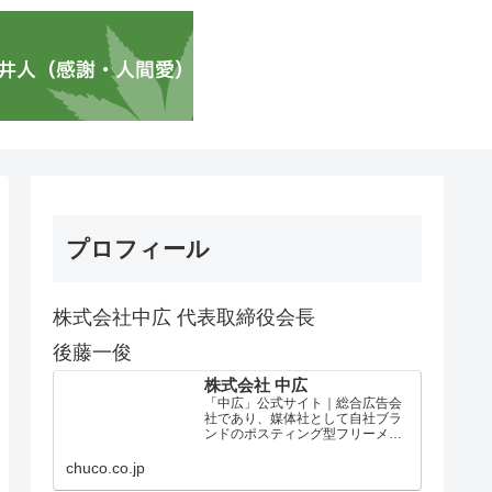
プロフィール
株式会社中広 代表取締役会長
後藤一俊
株式会社 中広
「中広」公式サイト｜総合広告会
社であり、媒体社として自社ブラ
ンドのポスティング型フリーメデ
ィア、ハッピーメディア®『地域み
っちゃく生活情報誌®』を全国で
chuco.co.jp
1100万部以上展開しています。