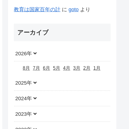
教育は国家百年の計
に
goto
より
アーカイブ
2026年
8月
7月
6月
5月
4月
3月
2月
1月
2025年
2024年
2023年