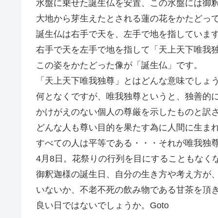
水盤に乗せた誕生仏を安置、この水盤には御
大地から芽生えたとされる蓮の花をかたどっ
誕生仏は右手で天を、左手で地を指していま
右手で天を左手で地を指して「天上天下唯我
この姿をかたどった像が「誕生仏」です。
「天上天下唯我独尊」とはどんな意味でしょ
何となくですが、唯我独尊というと、独善的
かけがえのない個人の尊厳を示したものと訳
どんな人も尊い目的を果たす為に人間に生ま
すべての人は平等である・・・それが唯我独
4月8日。花祭りの行列を目にすることもなく
御釈迦様の誕生日、自分の生き方や考え方が
いないか、不老不死の飲み物である甘茶を頂
良い日ではないでしょうか。Goto