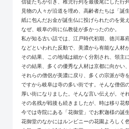
信徒たちが引き、稚児行列を最後尾にした行
見物の人々が沿道を埋め、高齢者たちは「誕
紙に包んだお金が誕生仏に投げられたのを覚
なぜ、岐阜の街に仏教徒が多かったのか。
私が知る古い話では、江戸時代初期、徳川幕
などといわれた反動で、美濃から有能な人材
その結果、この地域は細かく分割され、領主
その結果、多くの優秀な人材は京都に向かい
それらの僧侶が美濃に戻り、多くの宗派が寺
ですから岐阜は寺の多い街です。そんな僧侶
厚い街になりました。そんな言い伝えが。そ
その名残が戦後も続きましたが、時は移り花
今では寺院にある「花御堂」でお釈迦様の誕
花御堂のなかにはルンビニーの花園よろしく