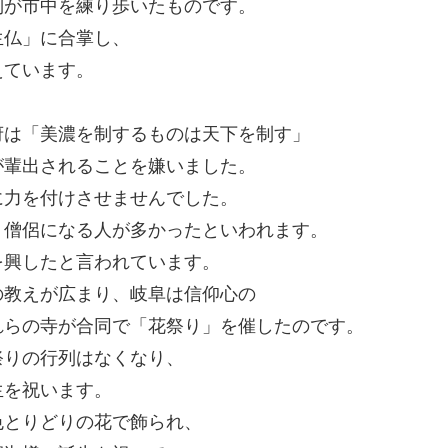
列が市中を練り歩いたものです。
生仏」に合掌し、
えています。
府は「美濃を制するものは天下を制す」
が輩出されることを嫌いました。
に力を付けさせませんでした。
、僧侶になる人が多かったといわれます。
を興したと言われています。
の教えが広まり、岐阜は信仰心の
れらの寺が合同で「花祭り」を催したのです。
祭りの行列はなくなり、
生を祝います。
色とりどりの花で飾られ、