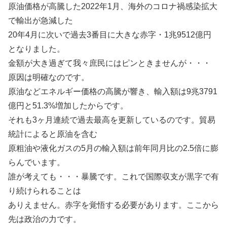
原油価格が高騰した2022年1月、海外のコロナ禍感染拡大
で輸出が急減した
20年4月に次いで過去3番目に大きな赤字・1兆9512億円
となりました。
金額が大き過ぎて我々庶民にはピンときませんが・・・
原因は明確なのです。
原油などエネルギー価格の高騰が響き、輸入額は9兆3791
億円と51.3%増加したからです。
それも3ヶ月連続で過去最高を更新しているのです。貿易
統計によると原油を含む
原粗油や液化ガスの5月の輸入額は前年同月比の2.5倍に膨
らんでいます。
誰が考えても・・・暴騰です。これで国際収支が黒字で有
り続けられることは
ありえません。赤字を覚悟する必要があります。ここから
先は政治の力です。