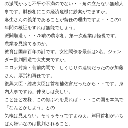
の派閥からも不平や不満のでない・・角の立たない無難人
事です。財務相にこの経済危機に妙案がでますか。
麻生さんの義弟であることが留任の理由ですよ・・この1
年間の検証をすれば無能でしょう。
派閥順送り・・78歳の農水相。第一次産業は軽視です。
農業を見捨てるのか。
教育は国家百年の計です。女性閣僚を最低は2名。ジェン
ダー批判回避で大丈夫ですか。
コロナ対策・菅前内閣で、しくじりの連続だったのが加藤
さん。厚労相再任です。
復興大臣・総務大臣は首相補佐官だったから・・です。身
内人事ですね。仲良しは美しい。
ことほど左様、この顔ぶれを見れば・・・この国を本気で
「なんとかしよう」との
気概は見えない。そりゃそうですよねぇ。岸田首相がいち
ばん嫌いなのは批判されること、