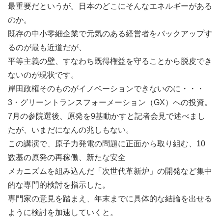
最重要だというが。日本のどこにそんなエネルギーがある
のか。
既存の中小零細企業で元気のある経営者をバックアップす
るのが最も近道だが、
平等主義の壁、すなわち既得権益を守ることから脱皮でき
ないのが現状です。
岸田政権そのものがイノベーションできないのに・・・
3・グリーントランスフォーメーション（GX）への投資。
7月の参院選後、原発を9基動かすと記者会見で述べまし
たが、いまだになんの兆しもない。
この講演で、原子力発電の問題に正面から取り組む、10
数基の原発の再稼働、新たな安全
メカニズムを組み込んだ「次世代革新炉」の開発など集中
的な専門的検討を指示した。
専門家の意見を踏まえ、年末までに具体的な結論を出せる
ように検討を加速していくと。