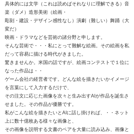
具体的には文学（これは読めばそれなりに理解できる）音
楽（ダメ）造形美術（絵画・
彫刻・建設・デザイン感性なし）演劇（難しい）舞踊（大
変だ）
映画・ドラマなどを芸術の諸分野と申します。
そんな芸術で・・・私にとって難解な絵画。その絵画を私
だって容易に描ける時代がきました。
驚きませんか。米国の話ですが、絵画コンテストで１位に
なった作品は・・
ゲーム会社の経営者です。どんな絵を描きたいかイメージ
を言葉にして入力するだけで、
その注文に応じた画像を次々と生み出すAIが作品を誕生さ
せました。その作品が優勝です。
私がこんな絵を描きたいとAIに話し掛ければ、・・ネット
上に数十億枚ある様々な画像と、
その画像を説明する文書のペアを大量に読み込み、画像と