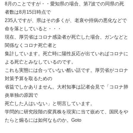
8月のことですが・・愛知県の場合、第7波での同県の死
者数は8月15日時点で
235人ですが、県はその多くが、老衰や持病の悪化などで
命を落としていると・・・
現在、厚労省はコロナ感染者が死亡した場合、ガンなどと
関係なくコロナ死亡者と
集計しています。死亡時に陽性反応が出ていればコロナに
よる死亡とみなしているのです。
これも実態には合っていない酷い話です。厚労省がコロナ
対策予算を取るための
省益でしかありません。大村知事は記者会見で「コロナ肺
炎単独の原因で
死亡した人はいない」と明言しています。
学問的に研究段階の変異株を現実に当て嵌めて、国民をや
たらと煽るには如何なものか。Goto