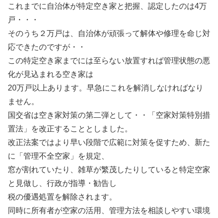
これまでに自治体が特定空き家と把握、認定したのは4万
戸・・・
そのうち２万戸は、自治体が頑張って解体や修理を命じ対
応できたのですが・・
この特定空き家までには至らない放置すれば管理状態の悪
化が見込まれる空き家は
20万戸以上あります。早急にこれを解消しなければなり
ません。
国交省は空き家対策の第二弾として・・「空家対策特別措
置法」を改正することとしました。
改正法案ではより早い段階で広範に対策を促すため、新た
に「管理不全空家」を規定、
窓が割れていたり、雑草が繁茂したりしていると特定空家
と見做し、行政が指導・勧告し
税の優遇処置を解除されます。
同時に所有者が空家の活用、管理方法を相談しやすい環境