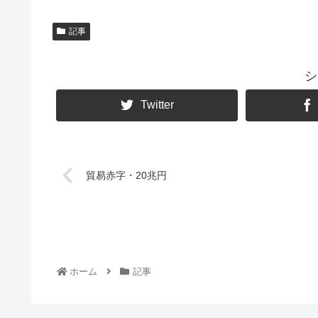
記事
シ
Twitter
貿易赤字・20兆円
ホーム
記事