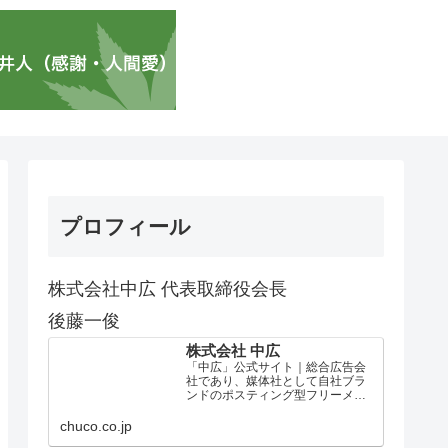
プロフィール
株式会社中広 代表取締役会長
後藤一俊
株式会社 中広
「中広」公式サイト｜総合広告会
社であり、媒体社として自社ブラ
ンドのポスティング型フリーメデ
ィア、ハッピーメディア®『地域み
っちゃく生活情報誌®』を全国で
chuco.co.jp
1100万部以上展開しています。