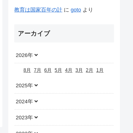
教育は国家百年の計
に
goto
より
アーカイブ
2026年
8月
7月
6月
5月
4月
3月
2月
1月
2025年
2024年
2023年