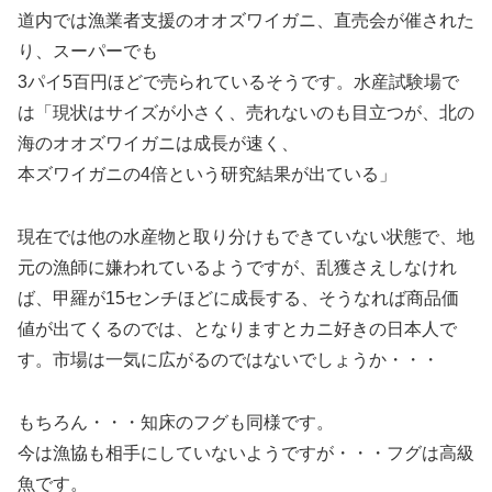
道内では漁業者支援のオオズワイガニ、直売会が催された
り、スーパーでも
3パイ5百円ほどで売られているそうです。水産試験場で
は「現状はサイズが小さく、売れないのも目立つが、北の
海のオオズワイガニは成長が速く、
本ズワイガニの4倍という研究結果が出ている」
現在では他の水産物と取り分けもできていない状態で、地
元の漁師に嫌われているようですが、乱獲さえしなけれ
ば、甲羅が15センチほどに成長する、そうなれば商品価
値が出てくるのでは、となりますとカニ好きの日本人で
す。市場は一気に広がるのではないでしょうか・・・
もちろん・・・知床のフグも同様です。
今は漁協も相手にしていないようですが・・・フグは高級
魚です。