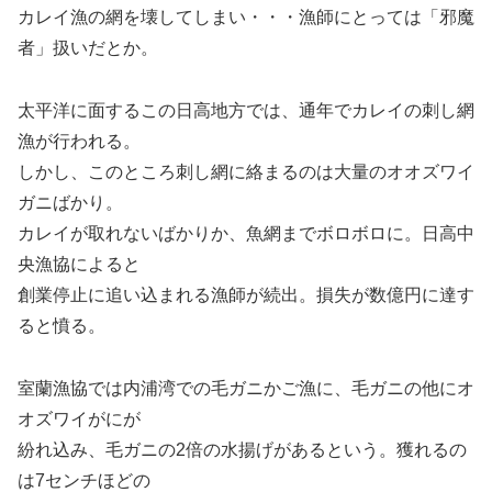
カレイ漁の網を壊してしまい・・・漁師にとっては「邪魔
者」扱いだとか。
太平洋に面するこの日高地方では、通年でカレイの刺し網
漁が行われる。
しかし、このところ刺し網に絡まるのは大量のオオズワイ
ガニばかり。
カレイが取れないばかりか、魚網までボロボロに。日高中
央漁協によると
創業停止に追い込まれる漁師が続出。損失が数億円に達す
ると憤る。
室蘭漁協では内浦湾での毛ガニかご漁に、毛ガニの他にオ
オズワイがにが
紛れ込み、毛ガニの2倍の水揚げがあるという。獲れるの
は7センチほどの