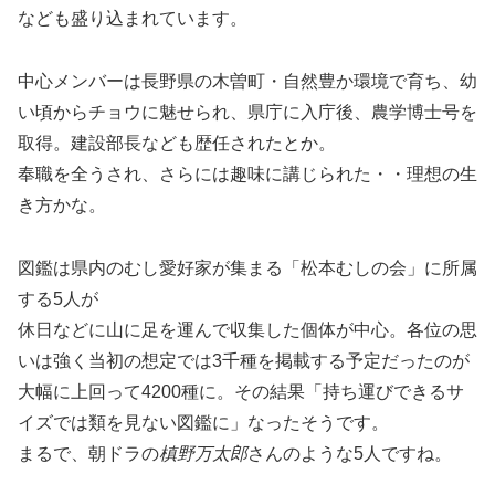
なども盛り込まれています。
中心メンバーは長野県の木曽町・自然豊か環境で育ち、幼
い頃からチョウに魅せられ、県庁に入庁後、農学博士号を
取得。建設部長なども歴任されたとか。
奉職を全うされ、さらには趣味に講じられた・・理想の生
き方かな。
図鑑は県内のむし愛好家が集まる「松本むしの会」に所属
する5人が
休日などに山に足を運んで収集した個体が中心。各位の思
いは強く当初の想定では3千種を掲載する予定だったのが
大幅に上回って4200種に。その結果「持ち運びできるサ
イズでは類を見ない図鑑に」なったそうです。
まるで、朝ドラの
槙野万太郎
さんのような5人ですね。