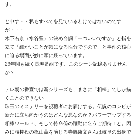
す。
と申す・・私もすべてを見ているわけではないのです
が・・・
木下右京（水谷豊）の決め台詞「一ついいですか」と指を
立て「細かいことが気になる性分ですので」と事件の核心
に迫る場面が妙に頭に残っています。
23年間も続く長寿番組です、このシーン記憶ありません
か？
テレ朝の番宣では新シリーズも、まさに「相棒」でしか描
くことのできない
珠玉のミステリーを視聴者にお届けする。伝説のコンビが
新たに立ち向かうのはどんな悪なのか？パワーアップする
相棒ワールド、そして特命係の躍動に乞うご期待！と。因
みに相棒役の亀山薫を演じる寺脇康文さんは岐阜の出身で