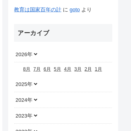
教育は国家百年の計
に
goto
より
アーカイブ
2026年
8月
7月
6月
5月
4月
3月
2月
1月
2025年
2024年
2023年