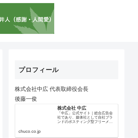
プロフィール
株式会社中広 代表取締役会長
後藤一俊
株式会社 中広
「中広」公式サイト｜総合広告会
社であり、媒体社として自社ブラ
ンドのポスティング型フリーメデ
ィア、ハッピーメディア®『地域み
っちゃく生活情報誌®』を全国で
chuco.co.jp
1100万部以上展開しています。