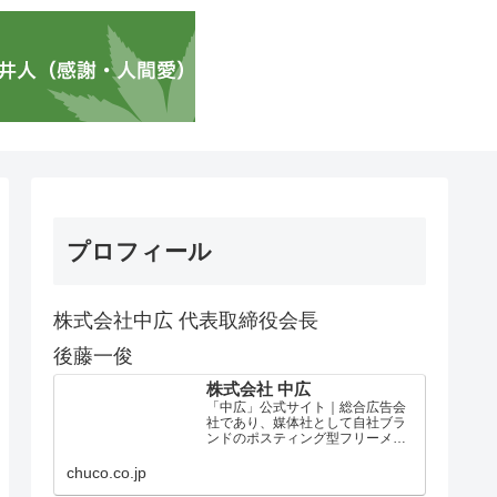
プロフィール
株式会社中広 代表取締役会長
後藤一俊
株式会社 中広
「中広」公式サイト｜総合広告会
社であり、媒体社として自社ブラ
ンドのポスティング型フリーメデ
ィア、ハッピーメディア®『地域み
っちゃく生活情報誌®』を全国で
chuco.co.jp
1100万部以上展開しています。