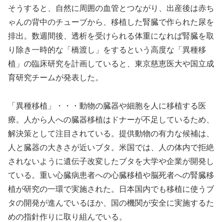
そうすると、自然に周囲の血管とつながり、出産後は赤ち
ゃんの背中のチューブから、移植した腎臓で作られた尿を
排出。数週間後、透析を受けられる体重になれば腎臓を取
り除き一時的な「橋渡し」をするという高度な「異種移
植」の臨床研究を計画していると、東京慈恵医大や国立成
育研究チームが発表した。
「異種移植」・・・動物の臓器や細胞を人に移植する医
療。人から人への臓器移植はドナーが不足しているため、
解決策として注目されている。提供動物の有力な候補は、
人と臓器の大きさが近いブタ。米国では、人の体内で拒絶
されないように遺伝子改変したブタを大学や企業が開発し
ている。重い心臓病患者への心臓移植や脳死者への腎臓移
植が研究の一環で実施された。日本国内でも移植に使うブ
タの開発が進んでいるほか、国の機関が安全に実施するた
めの指針作りに取り組んでいる。