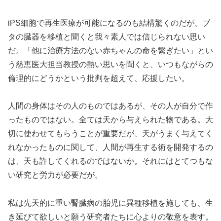
iPS細胞で再生医療が可能になるのも結構驚くのだが、ブ
タの臓器を移植と聞くと我々素人では信じられない思い
だ。「他に治療方法のない赤ちゃんの命を繋ぎたい」とい
う慈恵医大担当教授の熱い思いを聞くと、いつもながらの
倫理的にどうかという批判を超えて、応援したい。
人間の身体はその人のものではあるが、その人が自分で作
ったものではない。全ては天から与えられた物である。大
切に使わせてもらうことが重要だが、天がうまく与えてく
れなかったものに関して、人間が再生する術を開発するの
は、天も許してくれるのではないか。それにはとてつもな
い研究と労力が必要だが。
私は先天的に重い腎臓病の胎児に異種移植を施しても、生
き延びて欲しいと願う研究者たちに心よりの敬意を表す。