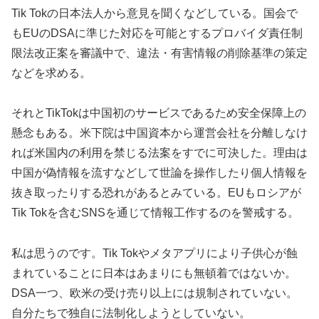
Tik Tokの日本法人から意見を聞くなどしている。国会で
もEUのDSAに準じた対応を可能とするプロバイダ責任制
限法改正案を審議中で、違法・有害情報の削除基準の策定
などを求める。
それとTikTokは中国初のサービスであるため安全保障上の
懸念もある。米下院は中国資本から運営会社を分離しなけ
れば米国内の利用を禁じる法案をすでに可決した。理由は
中国が偽情報を流すなどして世論を操作したり個人情報を
抜き取ったりする恐れがあるとみている。EUもロシアが
Tik Tokを含むSNSを通じて情報工作するのを警戒する。
私は思うのです。Tik Tokやメタアプリにより子供心が蝕
まれていることに日本はあまりにも無頓着ではないか。
DSA一つ、欧米の受け売り以上には規制されていない。
自分たちで独自に法制化しようとしていない。