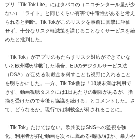
プリ「Tik Tok Lite」にはタバコの（ニコチンタール量が少
ない）「ライト」と同じくらい有害で中毒性があると考え
られると判断。Tik Tokがこのリスクを事前に真摯に評価
せず、十分なリスク軽減策を講じることなくサービスを始
めたと批判した。
「Tik Tok」がアプリのもたらすリスク対応ができていな
いと欧州委が判断した場合、EUのデジタルサービス法
（DSA）が定める制裁金を科すことも視野に入れること
を明らかにした。一方、Tik Tok側は「18歳未満は利用で
きず、動画視聴タスクには1日あたりの制限があるが、指
摘を受けたので今後も協議を続ける」とコメントした。さ
て、どうなるか。現行では制裁金が科されることに。
「Tik Tok」だけではない。欧州委はSNSへの監視を強
化、利用者が好む動画を次々に薦める機能のほか、暴力や