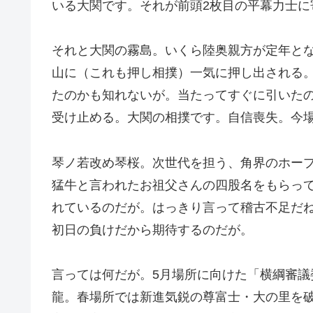
いる大関です。それが前頭2枚目の平幕力士に
それと大関の霧島。いくら陸奥親方が定年と
山に（これも押し相撲）一気に押し出される
たのかも知れないが。当たってすぐに引いた
受け止める。大関の相撲です。自信喪失。今
琴ノ若改め琴桜。次世代を担う、角界のホープ
猛牛と言われたお祖父さんの四股名をもらっ
れているのだが。はっきり言って稽古不足だ
初日の負けだから期待するのだが。
言っては何だが。5月場所に向けた「横綱審
龍。春場所では新進気鋭の尊富士・大の里を