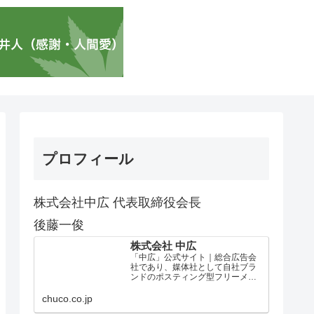
プロフィール
株式会社中広 代表取締役会長
後藤一俊
株式会社 中広
「中広」公式サイト｜総合広告会
社であり、媒体社として自社ブラ
ンドのポスティング型フリーメデ
ィア、ハッピーメディア®『地域み
っちゃく生活情報誌®』を全国で
chuco.co.jp
1100万部以上展開しています。