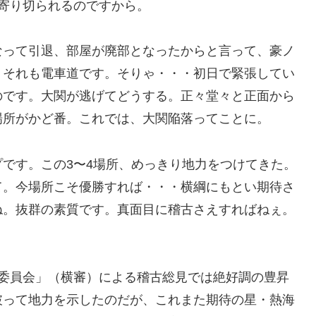
寄り切られるのですから。
なって引退、部屋が廃部となったからと言って、豪ノ
。それも電車道です。そりゃ・・・初日で緊張してい
のです。大関が逃げてどうする。正々堂々と正面から
場所がかど番。これでは、大関陥落ってことに。
です。この3〜4場所、めっきり地力をつけてきた。
て。今場所こそ優勝すれば・・・横綱にもとい期待さ
ね。抜群の素質です。真面目に稽古さえすればねぇ。
議委員会」（横審）による稽古総見では絶好調の豊昇
破って地力を示したのだが、これまた期待の星・熱海