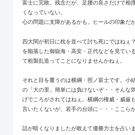
富士に完敗。残念だが、足腰の良さだけで相
くなっていない。
心の問題に支障があるかも。ヒールの印象だ
四大関が初日に枕を並べて討ち死にではねぇ
を陥落した御嶽海・高安・正代などを見てい
て粗製乱造ってことになりませんかねぇ。
それと目を覆うのは横綱・照ノ富士です。小
の「大の里」簡単には負けないぞ・・そんな
げでころがされてはねぇ。横綱の権威・威厳
言いたくないが、若手の台頭に・・・ここら
話が暗くなりましたが敢えて優勝力士を占い