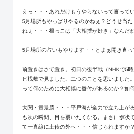
えっ・・・あれだけもうやらないって言って
5月場所もやっぱりやるのかねぇ？どうせ当
ねぇ・・・根っこは「大相撲が好き」なんだ
5月場所の占いもやります・・とまぁ開き直っ
前置きはさて置き。初日の後半戦（NHKで5
ビ桟敷で見ました。二つのことを思いました
って何のために大相撲に番付があるのか？如
大関・貴景勝・・・平戸海が全力で立ち上が
も次の瞬間、目を覆いたくなる。まさに惨状
て一直線に土俵の外へ・・・信じられますか