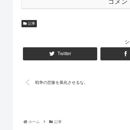
コメン
記事
シ
Twitter
戦争の悲惨を風化させるな。
ホーム
記事