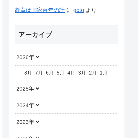
教育は国家百年の計
に
goto
より
アーカイブ
2026年
8月
7月
6月
5月
4月
3月
2月
1月
2025年
2024年
2023年