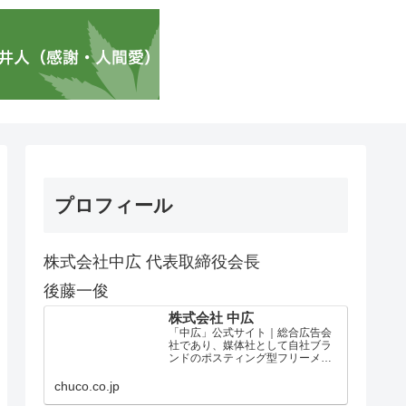
プロフィール
株式会社中広 代表取締役会長
後藤一俊
株式会社 中広
「中広」公式サイト｜総合広告会
社であり、媒体社として自社ブラ
ンドのポスティング型フリーメデ
ィア、ハッピーメディア®『地域み
っちゃく生活情報誌®』を全国で
chuco.co.jp
1100万部以上展開しています。