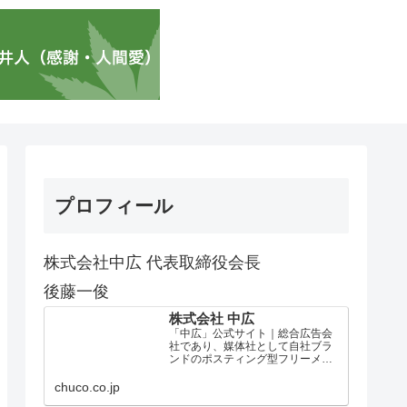
プロフィール
株式会社中広 代表取締役会長
後藤一俊
株式会社 中広
「中広」公式サイト｜総合広告会
社であり、媒体社として自社ブラ
ンドのポスティング型フリーメデ
ィア、ハッピーメディア®『地域み
っちゃく生活情報誌®』を全国で
chuco.co.jp
1100万部以上展開しています。