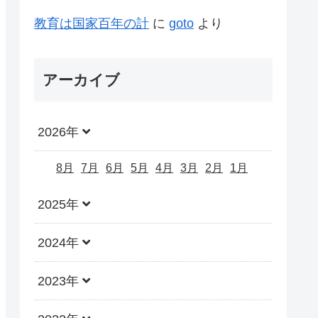
教育は国家百年の計
に
goto
より
アーカイブ
2026年
8月
7月
6月
5月
4月
3月
2月
1月
2025年
2024年
2023年