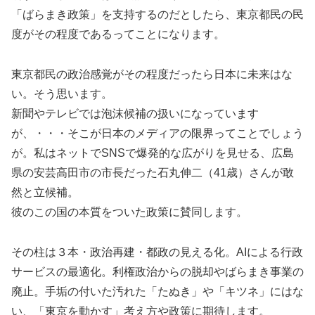
「ばらまき政策」を支持するのだとしたら、東京都民の民
度がその程度であるってことになります。
東京都民の政治感覚がその程度だったら日本に未来はな
い。そう思います。
新聞やテレビでは泡沫候補の扱いになっています
が、・・・そこが日本のメディアの限界ってことでしょう
が。私はネットでSNSで爆発的な広がりを見せる、広島
県の安芸高田市の市長だった石丸伸二（41歳）さんが敢
然と立候補。
彼のこの国の本質をついた政策に賛同します。
その柱は３本・政治再建・都政の見える化。AIによる行政
サービスの最適化。利権政治からの脱却やばらまき事業の
廃止。手垢の付いた汚れた「たぬき」や「キツネ」にはな
い、「東京を動かす」考え方や政策に期待します。