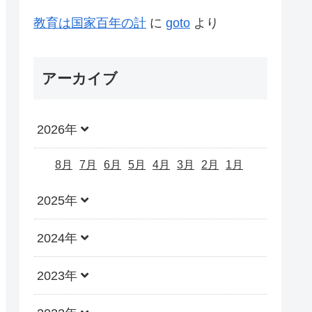
教育は国家百年の計
に
goto
より
アーカイブ
2026年
8月
7月
6月
5月
4月
3月
2月
1月
2025年
2024年
2023年