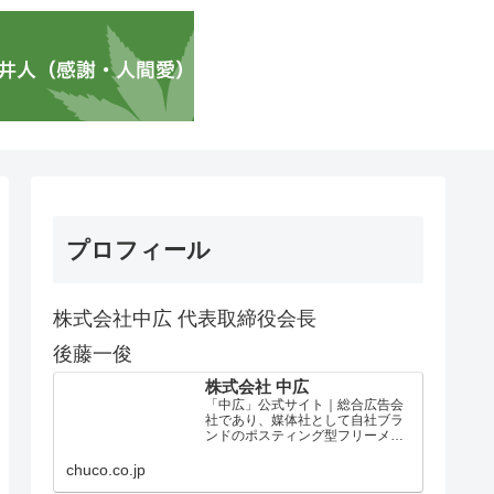
プロフィール
株式会社中広 代表取締役会長
後藤一俊
株式会社 中広
「中広」公式サイト｜総合広告会
社であり、媒体社として自社ブラ
ンドのポスティング型フリーメデ
ィア、ハッピーメディア®『地域み
っちゃく生活情報誌®』を全国で
chuco.co.jp
1100万部以上展開しています。