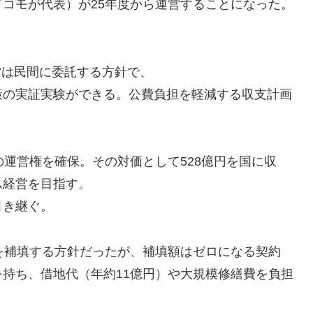
コモが代表）が25年度から運営することになった。
営は民間に委託する方針で、
策の実証実験ができる。公費負担を軽減する収支計画
の運営権を確保。その対価として528億円を国に収
ム経営を目指す。
引き継ぐ。
を補填する方針だったが、補填額はゼロになる契約
持ち、借地代（年約11億円）や大規模修繕費を負担