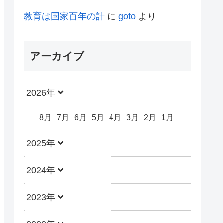
教育は国家百年の計
に
goto
より
アーカイブ
2026年
8月
7月
6月
5月
4月
3月
2月
1月
2025年
2024年
2023年