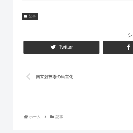
記事
シ
Twitter
国立競技場の民営化
ホーム
記事