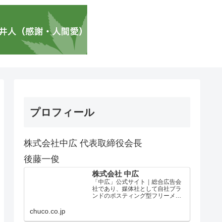
プロフィール
株式会社中広 代表取締役会長
後藤一俊
株式会社 中広
「中広」公式サイト｜総合広告会
社であり、媒体社として自社ブラ
ンドのポスティング型フリーメデ
ィア、ハッピーメディア®『地域み
っちゃく生活情報誌®』を全国で
chuco.co.jp
1100万部以上展開しています。