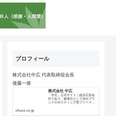
プロフィール
株式会社中広 代表取締役会長
後藤一俊
株式会社 中広
「中広」公式サイト｜総合広告会
社であり、媒体社として自社ブラ
ンドのポスティング型フリーメデ
ィア、ハッピーメディア®『地域み
っちゃく生活情報誌®』を全国で
chuco.co.jp
1100万部以上展開しています。