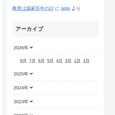
教育は国家百年の計
に
goto
より
アーカイブ
2026年
8月
7月
6月
5月
4月
3月
2月
1月
2025年
2024年
2023年