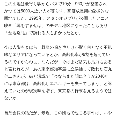
この団地は最寄り駅からバスで10分、960戸が整備され、
かつては5000人近い人が暮らす、高度成長期の象徴的な
団地でした。1995年、スタジオジブリが公開したアニメ
映画「耳をすませば」のモデル地区になったこともあり
「聖地巡礼」で訪れる人も多かったとか。
今は人影もまばら、野鳥の鳴き声だけが響く何となく不気
味なエリアになっているとか。高齢化率が6割を超えてい
るのですからねぇ。なんだが、今はまだ活気も活力もある
と言われるが、あの東京都知事選に立候補して敗れた石丸
伸二さんが、街と演説で「今ならまだ間に合うが2040年
には東京都は、高齢化しエネルギーを失ってしまう」と訴
えていたのが現実味を増す。東京都の行末を見るようでは
ないか。
自治会長の話だが、最近、この団地で起こる事件は、いや