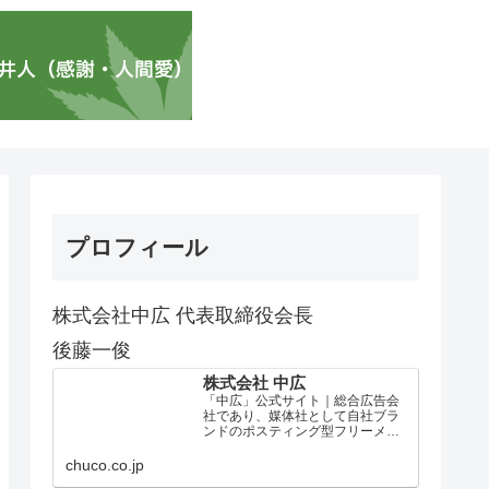
プロフィール
株式会社中広 代表取締役会長
後藤一俊
株式会社 中広
「中広」公式サイト｜総合広告会
社であり、媒体社として自社ブラ
ンドのポスティング型フリーメデ
ィア、ハッピーメディア®『地域み
っちゃく生活情報誌®』を全国で
chuco.co.jp
1100万部以上展開しています。