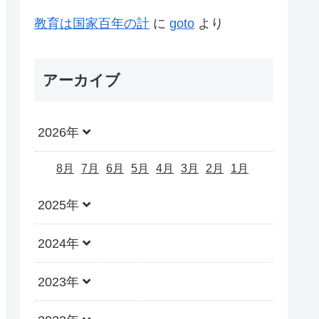
教育は国家百年の計
に
goto
より
アーカイブ
2026年
8月
7月
6月
5月
4月
3月
2月
1月
2025年
2024年
2023年