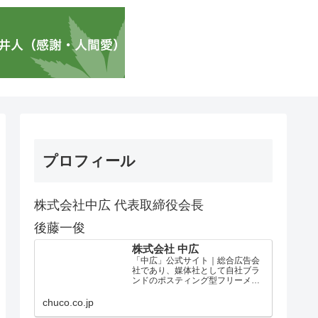
プロフィール
株式会社中広 代表取締役会長
後藤一俊
株式会社 中広
「中広」公式サイト｜総合広告会
社であり、媒体社として自社ブラ
ンドのポスティング型フリーメデ
ィア、ハッピーメディア®『地域み
っちゃく生活情報誌®』を全国で
chuco.co.jp
1100万部以上展開しています。