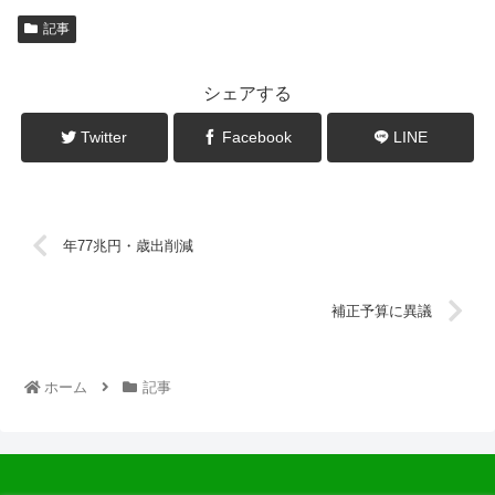
記事
シェアする
Twitter
Facebook
LINE
年77兆円・歳出削減
補正予算に異議
ホーム
記事