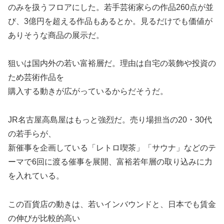
のみを扱うフロアにした。若手芸術家らの作品260点が並
び、3億円を超える作品もあるとか。見るだけでも価値が
ありそうな商品の展示だ。
狙いは国内外の若い富裕層だ。理由は自宅の装飾や投資の
ため芸術作品を
購入する動きが広がっているからだそうだ。
JR名古屋高島屋はもっと強烈だ。売り場担当の20・30代
の若手らが、
新催事を企画している「レトロ喫茶」「サウナ」などのテ
ーマで6回に渡る催事を展開、富裕若年層の取り込みに力
を入れている。
この百貨店の動きは、若いインバウンドと、日本でも賃金
の伸びが比較的高い