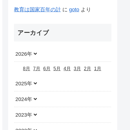
教育は国家百年の計
に
goto
より
アーカイブ
2026年
8月
7月
6月
5月
4月
3月
2月
1月
2025年
2024年
2023年