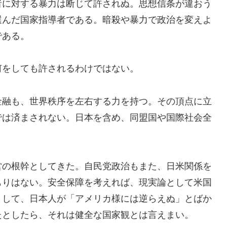
者に対する暴力は断じて許されぬ。思想信条が違おう
選んだ国家指導者である。暗殺や暴力で政治を変えよ
である。
何をしても許されるわけではない。
金融も、世界秩序を左右する力を持つ。その頂点に立
では済まされない。日本を含め、同盟国や国際社会全
営の根幹としてきた。自民党政治もまた、日米関係を
もりはない。安全保障を考えれば、現実論として米国
として、日本人が「アメリカ様には逆らえぬ」とばか
たとしたら、それは健全な国家観とは言えまい。