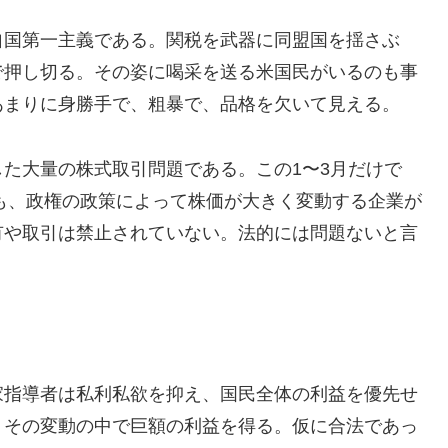
自国第一主義である。関税を武器に同盟国を揺さぶ
で押し切る。その姿に喝采を送る米国民がいるのも事
あまりに身勝手で、粗暴で、品格を欠いて見える。
た大量の株式取引問題である。この1〜3月だけで
かも、政権の政策によって株価が大きく変動する企業が
有や取引は禁止されていない。法的には問題ないと言
家指導者は私利私欲を抑え、国民全体の利益を優先せ
、その変動の中で巨額の利益を得る。仮に合法であっ