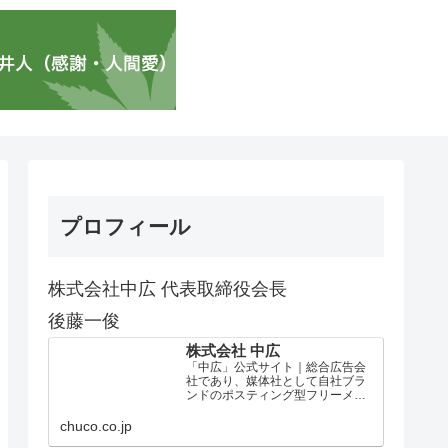
プロフィール
株式会社中広 代表取締役会長
後藤一俊
株式会社 中広
「中広」公式サイト｜総合広告会
社であり、媒体社として自社ブラ
ンドのポスティング型フリーメデ
ィア、ハッピーメディア®『地域み
っちゃく生活情報誌®』を全国で
chuco.co.jp
1100万部以上展開しています。