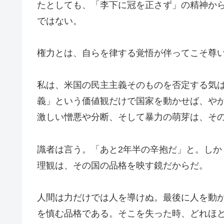
たとしても、「李下に冠を正さず」の精神か
ではない。
権力とは、自らを律する覚悟が伴ってこそ尊
私は、米国の民主主義そのものを否定する気
義」という価値観だけで国家を動かせば、や
激しい憎悪や分断、そして暴力の萌芽は、そ
識者は言う。「あと2年半の辛抱だ」と。し
理観は、その国の品格を映す鏡だからだ。
人間は力だけでは人を導けぬ。最後に人を動
を慎む品格である。そこを失った時、どれほ