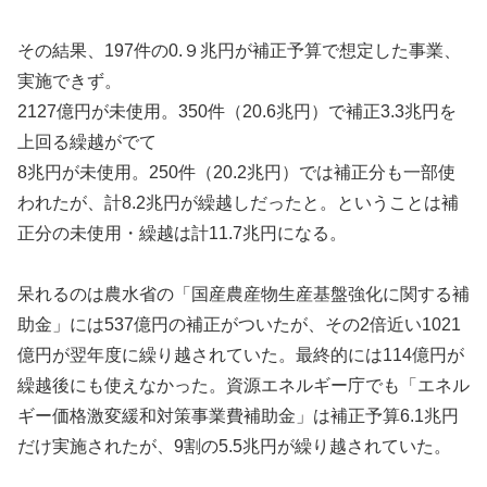
その結果、197件の0.９兆円が補正予算で想定した事業、
実施できず。
2127億円が未使用。350件（20.6兆円）で補正3.3兆円を
上回る繰越がでて
8兆円が未使用。250件（20.2兆円）では補正分も一部使
われたが、計8.2兆円が繰越しだったと。ということは補
正分の未使用・繰越は計11.7兆円になる。
呆れるのは農水省の「国産農産物生産基盤強化に関する補
助金」には537億円の補正がついたが、その2倍近い1021
億円が翌年度に繰り越されていた。最終的には114億円が
繰越後にも使えなかった。資源エネルギー庁でも「エネル
ギー価格激変緩和対策事業費補助金」は補正予算6.1兆円
だけ実施されたが、9割の5.5兆円が繰り越されていた。