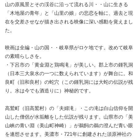
山の原風景とその渓谷に沿って流れる川・・山に生きる
「木地屋の青年」と「山里の娘」の悲恋を軸に、過去と現
在を交差させなが描き出される映像に深い感動を覚えまし
た。
映画は全編・山の国・・岐阜県がロケ地です。改めて岐阜
の素晴らしさを。
・下呂市の「黄金淵と鶏鳴滝」が美しい。郡上市の鍾乳洞
（日本三大泉水の一つに数えられています）が舞台に。和
良町（旧和良村）の蛇穴（この鍾乳洞には大蛇の伝説が残
り。水は今でも酒造りに）神秘的です。
高鷲町（旧高鷲村）の「夫婦滝」・この滝は白山信仰を開
山した僧侶が水垢離をした伝説が残ります。山県市の「美
山峡の青い淵（美山町神崎）」が鵜飼の鵜の澄んだ青い眼
を連想させます。美濃市・721年に創建された須原神社の