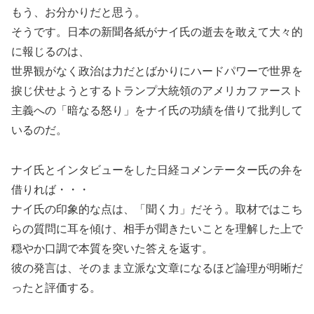
もう、お分かりだと思う。
そうです。日本の新聞各紙がナイ氏の逝去を敢えて大々的
に報じるのは、
世界観がなく政治は力だとばかりにハードパワーで世界を
捩じ伏せようとするトランプ大統領のアメリカファースト
主義への「暗なる怒り」をナイ氏の功績を借りて批判して
いるのだ。
ナイ氏とインタビューをした日経コメンテーター氏の弁を
借りれば・・・
ナイ氏の印象的な点は、「聞く力」だそう。取材ではこち
らの質問に耳を傾け、相手が聞きたいことを理解した上で
穏やか口調で本質を突いた答えを返す。
彼の発言は、そのまま立派な文章になるほど論理が明晰だ
ったと評価する。