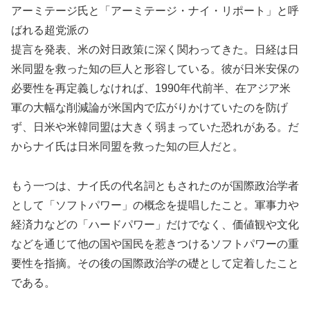
アーミテージ氏と「アーミテージ・ナイ・リポート」と呼
ばれる超党派の
提言を発表、米の対日政策に深く関わってきた。日経は日
米同盟を救った知の巨人と形容している。彼が日米安保の
必要性を再定義しなければ、1990年代前半、在アジア米
軍の大幅な削減論が米国内で広がりかけていたのを防げ
ず、日米や米韓同盟は大きく弱まっていた恐れがある。だ
からナイ氏は日米同盟を救った知の巨人だと。
もう一つは、ナイ氏の代名詞ともされたのが国際政治学者
として「ソフトパワー」の概念を提唱したこと。軍事力や
経済力などの「ハードパワー」だけでなく、価値観や文化
などを通じて他の国や国民を惹きつけるソフトパワーの重
要性を指摘。その後の国際政治学の礎として定着したこと
である。