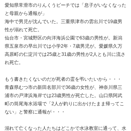
愛知県常滑市のりんくうビーチでは「息子がいなくなった
と母親から通報が」
海中で男児が沈んでいた。三重県津市の雲出川で19歳男
性が溺れて死亡。
仙台市・宮城野区の向洋海浜公園で63歳の男性が。新潟
県五泉市の早出川では小学2年・7歳男児が。愛媛県久万
高原町の仁淀川では25歳と31歳の男性が2人とも川に流さ
れ死亡。
もう書きたくないのだが死者の霊を弔いたいから・・・
青森県むつ市の新田名部川で36歳の女性が、神奈川県三
浦市の戸津浜海岸では23歳男性が死亡した。山口県阿武
町の筒尾海水浴場で「2人が釣りに出かけたまま帰ってこ
ない」と警察に通報が・・・
溺れて亡くなった人たちはどこかで水泳教室に通って、水