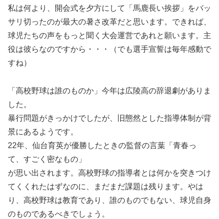
私は何より、開会式を夕方にして「馬鹿長い挨拶」をバッ
サリ切ったのが最大の暑さ改革だと思います。できれば、
球児たちの声をもっと聞く大会運営であれと願います。主
役は彼らなのですから・・・（でも選手宣誓は毎年感動で
すね）
「高校野球は誰のものか」今年は広陵高の辞退劇がありま
した。
暴行問題がきっかけでしたが、旧態然とした指導体制が背
景にあるようです。
22年、仙台育英が優勝したときの監督の言葉「青春っ
て、すごく密なもの」
が思い出されます。高校野球の指導者とは何かを突きつけ
てくくれたはずなのに、まだまだ課題は残ります。やは
り、高校野球は教育であり、誰のものでもない、球児自身
のものであるべきでしょう。