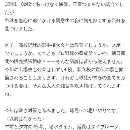
1回戦・8対2であっけなく惨敗。正直つまらない試合でし
たが、
白球を無心に追いかける同窓生の姿に胸を熱くする自分を
見つけました。
さて、高校野球の選手権大会とは教育でしょうか。スポー
ツでしょうか。それともプロ野球の養成所？いや、朝日新
聞の販売拡張戦略？ーーそんな議論は昔から絶えません。
今年の出場校も公立はわずか6校、私立校の宣伝の場と揶
揄されることもあります。けれども球児が青春の全てをぶ
つける姿は、そんな大人の雑音を吹き飛ばしてくれます
ね。
今年は暑さ対策も進みました。球児への思いやりです。
（以前はなかった）
午前と夕方の2部制、給水タイム、延長はタイブレーク。