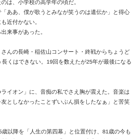
たのは、小学校の高学年の頃だ。
で「ああ、僕が歌うとみなが笑うのは遺伝か」と得心
にも近付かない。
る出来事があった。
」さんの長崎・稲佐山コンサート・終戦からちょうど
長くはできない。19回を数えたが25年が最後になる
つライオン」に、音痴の私でさえ胸が震えた。音楽は
を友としなかったことずいぶん損をしたなぁ」と苦笑
5歳以降を「人生の第四幕」と位置付け、81歳の今も