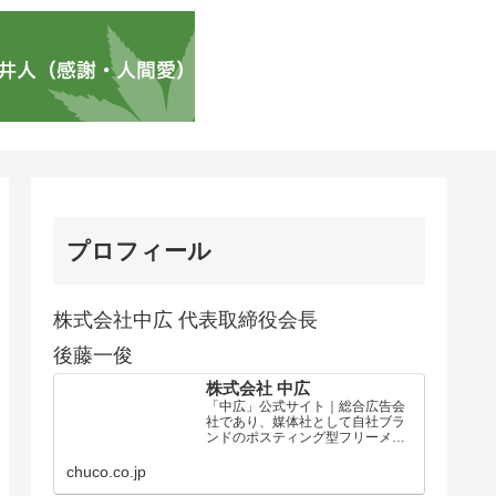
プロフィール
株式会社中広 代表取締役会長
後藤一俊
株式会社 中広
「中広」公式サイト｜総合広告会
社であり、媒体社として自社ブラ
ンドのポスティング型フリーメデ
ィア、ハッピーメディア®『地域み
っちゃく生活情報誌®』を全国で
chuco.co.jp
1100万部以上展開しています。