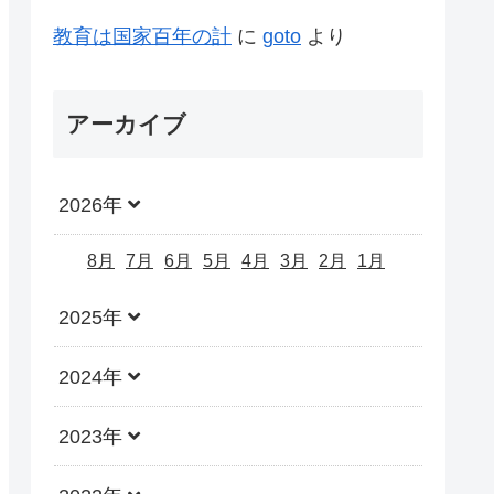
教育は国家百年の計
に
goto
より
アーカイブ
2026年
8月
7月
6月
5月
4月
3月
2月
1月
2025年
2024年
2023年