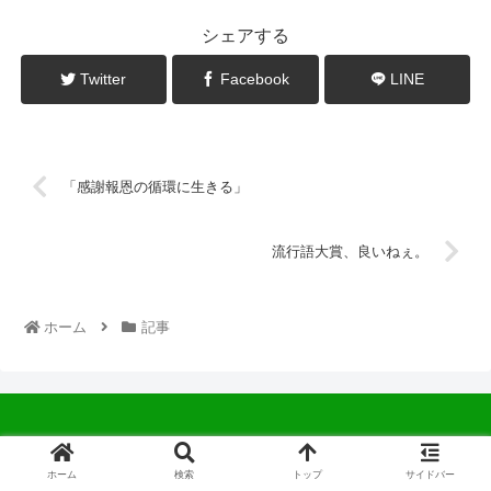
シェアする
Twitter
Facebook
LINE
「感謝報恩の循環に生きる」
流行語大賞、良いねぇ。
ホーム
記事
© 2022 中広会長ブログ.
ホーム
検索
トップ
サイドバー