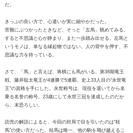
だ。
きっぷの良い方で、心遣いが実に細やかだった。
苦難にぶつかったときなど、そっと「左馬」眺めてみる。
すると不思議と心が静まり、また一歩踏み出せる。左馬と
いうモノは、単なる縁起物ではない。人の背中を押す、不
思議な力を持っている。
さて、「馬」と言えば、将棋にも馬がいる。第38期竜王
戦、藤井聡太竜王が4連勝で5連覇、史上33人目の“永世竜
王”の資格を手にした。永世称号は、現役を退いてから名
乗る名誉の称号。23歳にして永世三冠を達成したのだか
ら、末恐ろしい。
読売の解説によると、今回の対局で目を引いたのは“桂
馬”の使い方だった。桂馬は唯一、他の駒を飛び越えるこ