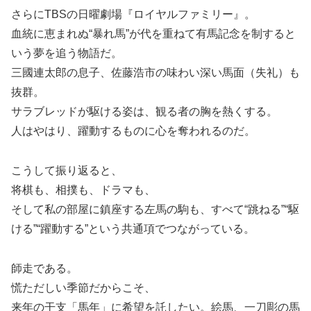
さらにTBSの日曜劇場『ロイヤルファミリー』。
血統に恵まれぬ“暴れ馬”が代を重ねて有馬記念を制すると
いう夢を追う物語だ。
三國連太郎の息子、佐藤浩市の味わい深い馬面（失礼）も
抜群。
サラブレッドが駆ける姿は、観る者の胸を熱くする。
人はやはり、躍動するものに心を奪われるのだ。
こうして振り返ると、
将棋も、相撲も、ドラマも、
そして私の部屋に鎮座する左馬の駒も、すべて“跳ねる”“駆
ける”“躍動する”という共通項でつながっている。
師走である。
慌ただしい季節だからこそ、
来年の干支「馬年」に希望を託したい。絵馬、一刀彫の馬