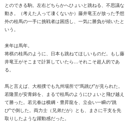
とのできる駒。左右どちらかへひょいと跳ねる、不思議な
動き。（考えた人って凄くないか）藤井竜王が放った予想
外の桂馬の一手に挑戦者は困惑し、一気に勝負が傾いたと
いう。
来年は馬年。
将棋の桂馬のように、日本も跳ねてほしいものだ。もし藤
井竜王がそこまで計算していたら…それこそ超人的であ
る。
馬と言えば、大相撲でも九州場所で“馬跳び”が見られた。
若隆景が安青錦を、まるで桂馬のようにひょいと飛び越え
て勝った。若元春は横綱・豊昇龍を、立会い一瞬の“跳
び”で倒した。両力士（兄弟だが）とも、まさに干支を先
取りしたような躍動感だった。