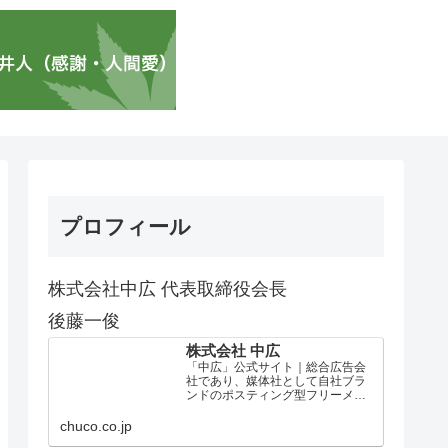
プロフィール
株式会社中広 代表取締役会長
後藤一俊
株式会社 中広
「中広」公式サイト｜総合広告会
社であり、媒体社として自社ブラ
ンドのポスティング型フリーメデ
ィア、ハッピーメディア®『地域み
っちゃく生活情報誌®』を全国で
chuco.co.jp
1100万部以上展開しています。