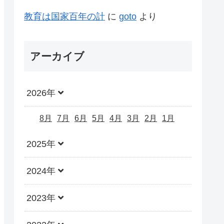
教育は国家百年の計
に
goto
より
アーカイブ
2026年
8月
7月
6月
5月
4月
3月
2月
1月
2025年
2024年
2023年