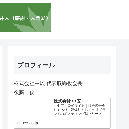
プロフィール
株式会社中広 代表取締役会長
後藤一俊
株式会社 中広
「中広」公式サイト｜総合広告会
社であり、媒体社として自社ブラ
ンドのポスティング型フリーメデ
ィア、ハッピーメディア®『地域み
っちゃく生活情報誌®』を全国で
chuco.co.jp
1100万部以上展開しています。