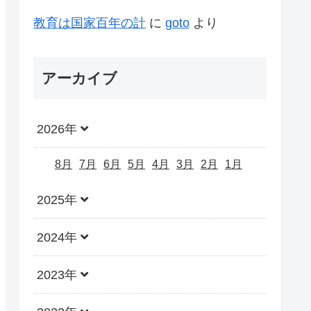
教育は国家百年の計
に
goto
より
アーカイブ
2026年
8月
7月
6月
5月
4月
3月
2月
1月
2025年
2024年
2023年