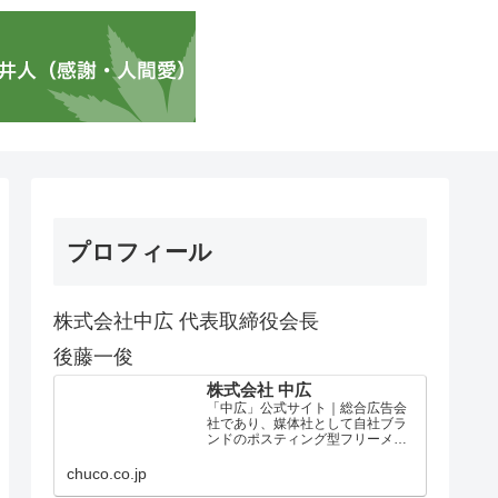
プロフィール
株式会社中広 代表取締役会長
後藤一俊
株式会社 中広
「中広」公式サイト｜総合広告会
社であり、媒体社として自社ブラ
ンドのポスティング型フリーメデ
ィア、ハッピーメディア®『地域み
っちゃく生活情報誌®』を全国で
chuco.co.jp
1100万部以上展開しています。