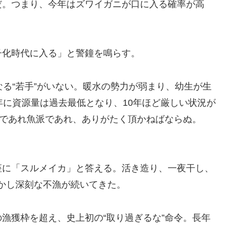
だ。つまり、今年はズワイガニが口に入る確率が高
子化時代に入る」と警鐘を鳴らす。
なる“若手”がいない。暖水の勢力が弱まり、幼生が生
年に資源量は過去最低となり、10年ほど厳しい状況が
派であれ魚派であれ、ありがたく頂かねばならぬ。
座に「スルメイカ」と答える。活き造り、一夜干し、
かし深刻な不漁が続いてきた。
漁獲枠を超え、史上初の“取り過ぎるな”命令。長年