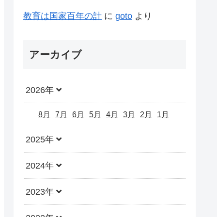
教育は国家百年の計
に
goto
より
アーカイブ
2026年
8月
7月
6月
5月
4月
3月
2月
1月
2025年
2024年
2023年