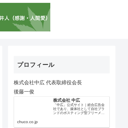
プロフィール
株式会社中広 代表取締役会長
後藤一俊
株式会社 中広
「中広」公式サイト｜総合広告会
社であり、媒体社として自社ブラ
ンドのポスティング型フリーメデ
ィア、ハッピーメディア®『地域み
っちゃく生活情報誌®』を全国で
chuco.co.jp
1100万部以上展開しています。