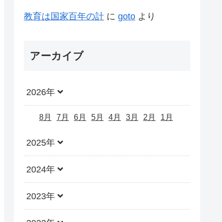
教育は国家百年の計
に
goto
より
アーカイブ
2026年
8月
7月
6月
5月
4月
3月
2月
1月
2025年
2024年
2023年