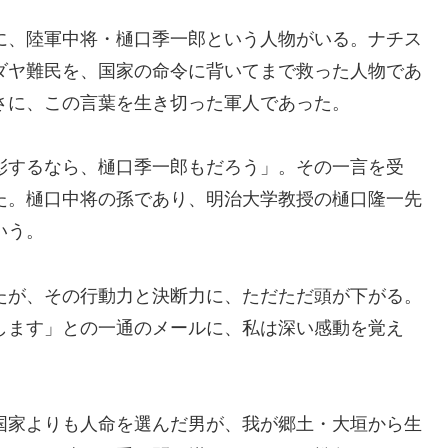
に、陸軍中将・樋口季一郎という人物がいる。ナチス
ダヤ難民を、国家の命令に背いてまで救った人物であ
さに、この言葉を生き切った軍人であった。
彰するなら、樋口季一郎もだろう」。その一言を受
た。樋口中将の孫であり、明治大学教授の樋口隆一先
いう。
たが、その行動力と決断力に、ただただ頭が下がる。
します」との一通のメールに、私は深い感動を覚え
国家よりも人命を選んだ男が、我が郷土・大垣から生