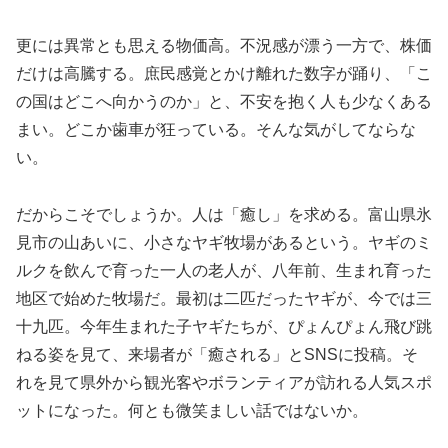
更には異常とも思える物価高。不況感が漂う一方で、株価
だけは高騰する。庶民感覚とかけ離れた数字が踊り、「こ
の国はどこへ向かうのか」と、不安を抱く人も少なくある
まい。どこか歯車が狂っている。そんな気がしてならな
い。
だからこそでしょうか。人は「癒し」を求める。富山県氷
見市の山あいに、小さなヤギ牧場があるという。ヤギのミ
ルクを飲んで育った一人の老人が、八年前、生まれ育った
地区で始めた牧場だ。最初は二匹だったヤギが、今では三
十九匹。今年生まれた子ヤギたちが、ぴょんぴょん飛び跳
ねる姿を見て、来場者が「癒される」とSNSに投稿。そ
れを見て県外から観光客やボランティアが訪れる人気スポ
ットになった。何とも微笑ましい話ではないか。