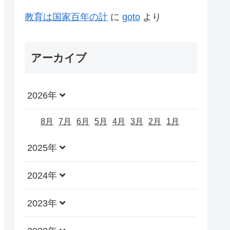
教育は国家百年の計
に
goto
より
アーカイブ
2026年
8月
7月
6月
5月
4月
3月
2月
1月
2025年
2024年
2023年