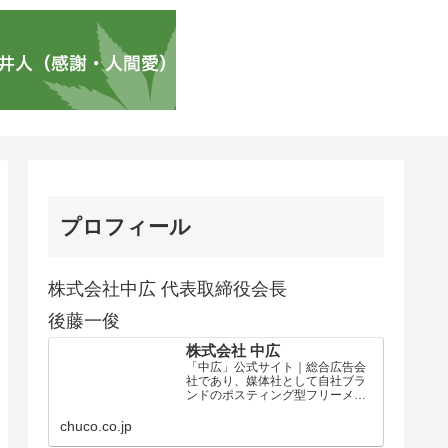
プロフィール
株式会社中広 代表取締役会長
後藤一俊
株式会社 中広
「中広」公式サイト｜総合広告会
社であり、媒体社として自社ブラ
ンドのポスティング型フリーメデ
ィア、ハッピーメディア®『地域み
っちゃく生活情報誌®』を全国で
chuco.co.jp
1100万部以上展開しています。