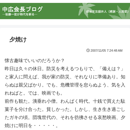
夕焼け
2007/11/05 7:24:48 AM
懐古趣味でいいのだろうか？
昨日は久々の休日。防災を考えるつもりで、「備えは？」
と家人に問えば、我が家の防災、それなりに準備あり。知
らぬは親父ばかり。でも、危機管理を怠らぬよう、気を入
れねばと。では、映画でも。
前作も観た。洟垂れ小僧。わんぱく時代。十銭で買えた駄
菓子を分け合った。貧しかった。しかし、生き生き過ごし
たガキの頃。団塊世代の、それを彷彿させる哀愁映画、夕
焼けに明日を・・・・・。