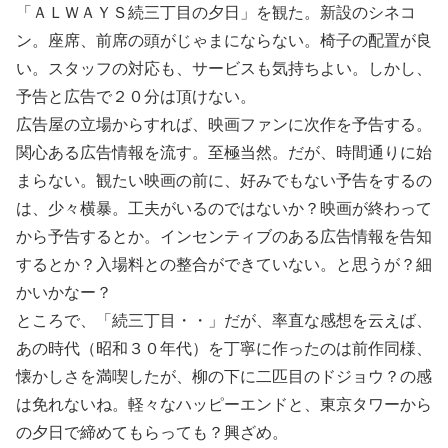
「ＡＬＷＡＹＳ続三丁目の夕日」を観た。新設のシネコ
ン。座席、前席の頭がじゃまにならない。椅子の配置が良
い。スタッフの対応も、サービスも気持ちよい。しかし、
予告と広告で２０分は頂けない。
広告屋の立場からすれば、映画ファンに次作を予告する。
関心ある広告情報を流す。至極当然。だが、時間通りに始
まらない。観たい映画の前に、好みでもない予告をするの
は、少々横暴。工夫がいるのではないか？映画が終わって
から予告するとか。インセンティブのある広告情報を告知
するとか？入場料との整合ができていない。と思うが？細
かいかなー？
ところで、「続三丁目・・」だが、率直な感想を云えば、
あの時代（昭和３０年代）を丁寧に作ったのは前作同様、
懐かしさを満喫したが、柳の下に二匹目のドジョウ？の感
は免れないね。軽々なハッピーエンドと、東京タワーから
の夕日で締めてもらっても？興ざめ。