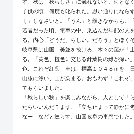
す。秋は「秋らしさ」に触れないと、何とな
子供の頃、何度も叱られた。思い通りになら
く」しなさいと。「うん」と頷きながらも、
若者だった頃、電車の中、乗込んだ年配の人
る。内心「どうだ、らしい。だろう」とほく
岐阜県は山国。美並を抜ける。木々の葉が「
る。「黄色、橙色に交じる針葉樹の緑が深い
色、これぞ紅葉」車は、標高１０４８ｍを。
山脈に漂い、山が染まる。おもわず「これぞ
てもらいました。
「秋らしい秋」を楽しみながら、人として「
たらいいんだ？まず、「立ち止まって静かに
なー」などと巡らす、山国岐阜の車窓でした