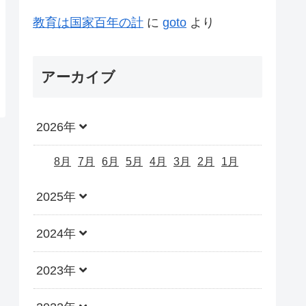
教育は国家百年の計
に
goto
より
アーカイブ
2026年
8月
7月
6月
5月
4月
3月
2月
1月
2025年
2024年
2023年