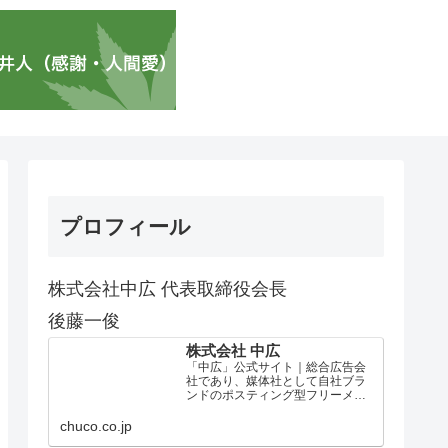
プロフィール
株式会社中広 代表取締役会長
後藤一俊
株式会社 中広
「中広」公式サイト｜総合広告会
社であり、媒体社として自社ブラ
ンドのポスティング型フリーメデ
ィア、ハッピーメディア®『地域み
っちゃく生活情報誌®』を全国で
chuco.co.jp
1100万部以上展開しています。