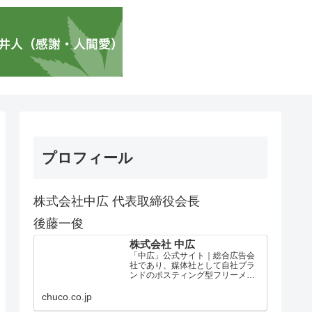
プロフィール
株式会社中広 代表取締役会長
後藤一俊
株式会社 中広
「中広」公式サイト｜総合広告会
社であり、媒体社として自社ブラ
ンドのポスティング型フリーメデ
ィア、ハッピーメディア®『地域み
っちゃく生活情報誌®』を全国で
chuco.co.jp
1100万部以上展開しています。