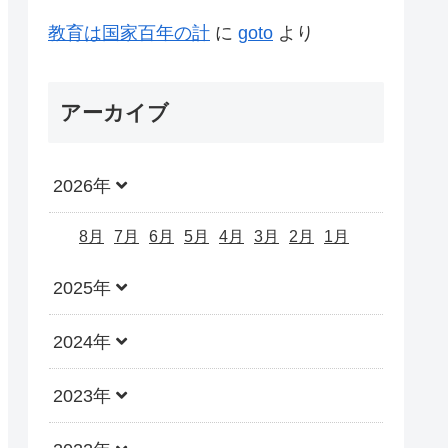
教育は国家百年の計
に
goto
より
アーカイブ
2026年
8月
7月
6月
5月
4月
3月
2月
1月
2025年
2024年
2023年