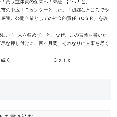
を！高収益体質の企業へ！東証二部へ！と。
垣市の中広ＩＴセンターとした。「辺鄙なところでや
に感謝。公開企業としての社会的責任（CＳＲ）を改
を怨まず、人を咎めず」と。なぜ、この言葉を書いた
不尽な押し付けに、四ヶ月間、それなりに人事を尽く
ｏｔｏ
トを書き込む