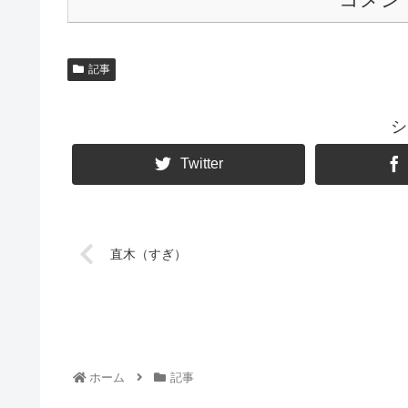
記事
シ
Twitter
直木（すぎ）
ホーム
記事