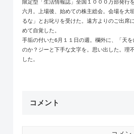
限定型「生活情報誌」全国１０００万部発行
六月。上場後、始めての株主総会。会場を大
るな」とお叱りを受けた。遠方よりのご出席
めて自覚した。
手垢の付いた6月１１日の週。欄外に、「天
のか？ジーと下手な文字を。思い出した。理
した。
続く Ｇ
コメント
コメン