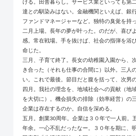
ける。田舎暮らし。サービス業といっても第
達との馴染みはない。金融機関といえば、銀
ファンドマネージャーなど。独特の臭覚を持
二月上場。長年の夢が叶った。のだが、喜び
感。常在戦場。手を抜けば、社会の指弾を浴
命じた。
三月、子育て終了。長女の幼稚園入園から、次
き合った（それも仕事の合間に）以外。三人
い。これで最後。節目だと腹を括って、次男
四月。我社の理念を、地域社会への貢献（地
を大切に）。機会損失の排除（効率経営）の
企業は存在するのか。自信を深める。
五月。創業30周年。企業は３０年で一人前。
年余。一心不乱だったなー。３０年を期に、