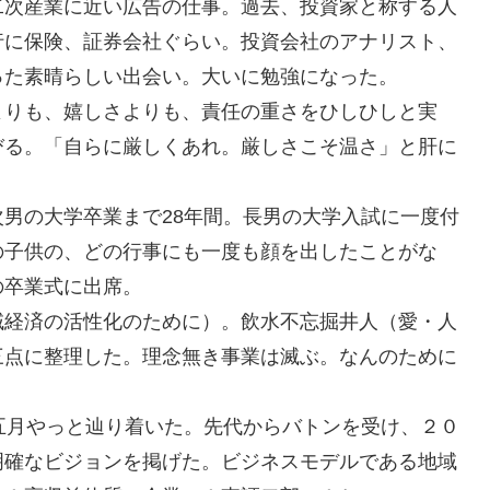
二次産業に近い広告の仕事。過去、投資家と称する人
行に保険、証券会社ぐらい。投資会社のアナリスト、
った素晴らしい出会い。大いに勉強になった。
よりも、嬉しさよりも、責任の重さをひしひしと実
びる。「自らに厳しくあれ。厳しさこそ温さ」と肝に
男の大学卒業まで28年間。長男の大学入試に一度付
の子供の、どの行事にも一度も顔を出したことがな
の卒業式に出席。
域経済の活性化のために）。飲水不忘掘井人（愛・人
三点に整理した。理念無き事業は滅ぶ。なんのために
五月やっと辿り着いた。先代からバトンを受け、２０
明確なビジョンを掲げた。ビジネスモデルである地域