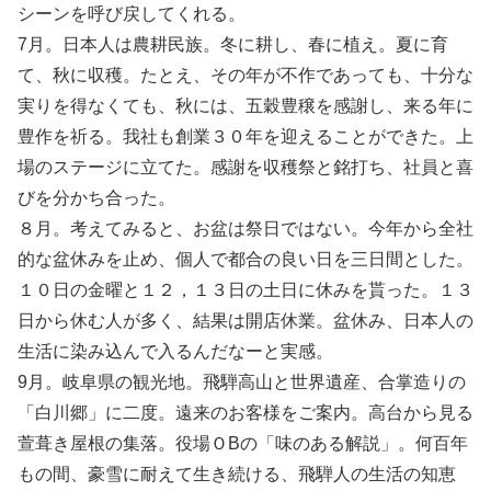
シーンを呼び戻してくれる。
7月。日本人は農耕民族。冬に耕し、春に植え。夏に育
て、秋に収穫。たとえ、その年が不作であっても、十分な
実りを得なくても、秋には、五穀豊穣を感謝し、来る年に
豊作を祈る。我社も創業３０年を迎えることができた。上
場のステージに立てた。感謝を収穫祭と銘打ち、社員と喜
びを分かち合った。
８月。考えてみると、お盆は祭日ではない。今年から全社
的な盆休みを止め、個人で都合の良い日を三日間とした。
１０日の金曜と１２，１３日の土日に休みを貰った。１３
日から休む人が多く、結果は開店休業。盆休み、日本人の
生活に染み込んで入るんだなーと実感。
9月。岐阜県の観光地。飛騨高山と世界遺産、合掌造りの
「白川郷」に二度。遠来のお客様をご案内。高台から見る
萱葺き屋根の集落。役場ＯBの「味のある解説」。何百年
もの間、豪雪に耐えて生き続ける、飛騨人の生活の知恵