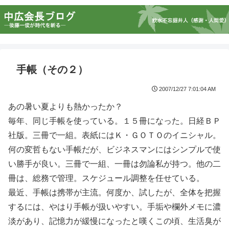
手帳（その２）
2007/12/27 7:01:04 AM
あの暑い夏よりも熱かったか？
毎年、同じ手帳を使っている。１５冊になった。日経ＢＰ
社版。三冊で一組。表紙にはＫ・ＧＯＴＯのイニシャル。
何の変哲もない手帳だが、ビジネスマンにはシンプルで使
い勝手が良い。三冊で一組、一冊は勿論私が持つ。他の二
冊は、総務で管理。スケジュール調整を任せている。
最近、手帳は携帯が主流。何度か、試したが、全体を把握
するには、やはり手帳が扱いやすい。手垢や欄外メモに濃
淡があり、記憶力が緩慢になったと嘆くこの頃、生活臭が