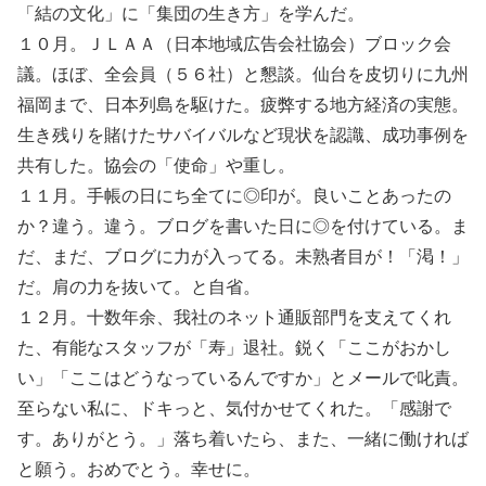
「結の文化」に「集団の生き方」を学んだ。
１０月。ＪＬＡＡ（日本地域広告会社協会）ブロック会
議。ほぼ、全会員（５６社）と懇談。仙台を皮切りに九州
福岡まで、日本列島を駆けた。疲弊する地方経済の実態。
生き残りを賭けたサバイバルなど現状を認識、成功事例を
共有した。協会の「使命」や重し。
１１月。手帳の日にち全てに◎印が。良いことあったの
か？違う。違う。ブログを書いた日に◎を付けている。ま
だ、まだ、ブログに力が入ってる。未熟者目が！「渇！」
だ。肩の力を抜いて。と自省。
１２月。十数年余、我社のネット通販部門を支えてくれ
た、有能なスタッフが「寿」退社。鋭く「ここがおかし
い」「ここはどうなっているんですか」とメールで叱責。
至らない私に、ドキっと、気付かせてくれた。「感謝で
す。ありがとう。」落ち着いたら、また、一緒に働ければ
と願う。おめでとう。幸せに。